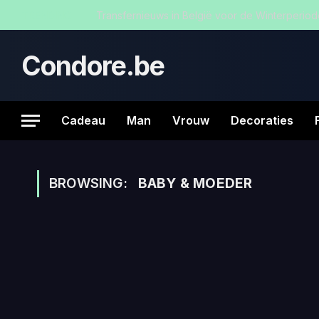
TRENDING
Transfernieuws in België voor de Winterperio
Condore.be
Cadeau
Man
Vrouw
Decoraties
BROWSING:
BABY & MOEDER