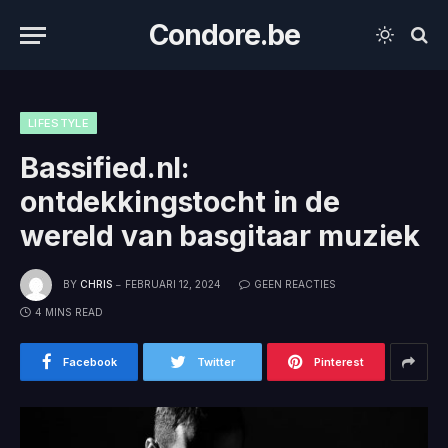
Condore.be
LIFESTYLE
Bassified.nl:
ontdekkingstocht in de
wereld van basgitaar muziek
BY
CHRIS
FEBRUARI 12, 2024
GEEN REACTIES
4 MINS READ
Facebook
Twitter
Pinterest